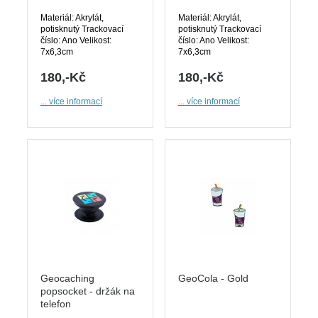
Materiál: Akrylát,
Materiál: Akrylát,
potisknutý Trackovací
potisknutý Trackovací
číslo: Ano Velikost:
číslo: Ano Velikost:
7x6,3cm
7x6,3cm
180,-Kč
180,-Kč
... více informací
... více informací
Geocaching
GeoCola - Gold
popsocket - držák na
telefon