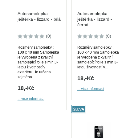
Autosamolepka
Autosamolepka
ještěrka - lizzard - bílá
ještěrka - lizzard -
černá
(0)
(0)
Rozměry samolepky :
Rozměry samolepky :
100 x 40 mm Samolepka
100 x 40 mm Samolepka
je vyrobena z kvalitní
je vyrobena z kvalitní
samolepící folie s min.3-
samolepící folie s min.3-
letou životností v
letou životností v...
exteriéru. Je určena
zejména...
18,-Kč
18,-Kč
... více informací
... více informací