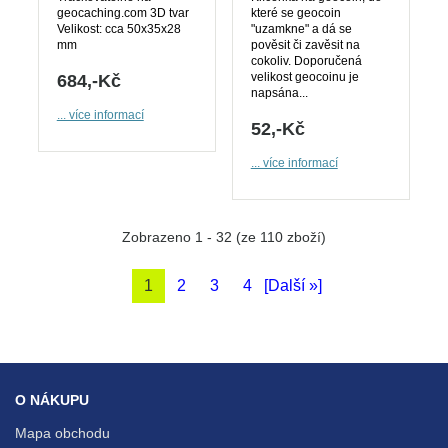
geocaching.com 3D tvar
které se geocoin
Velikost: cca 50x35x28
"uzamkne" a dá se
mm
pověsit či zavěsit na
cokoliv. Doporučená
velikost geocoinu je
684,-Kč
napsána...
... více informací
52,-Kč
... více informací
Zobrazeno
1
-
32
(ze
110
zboží)
1
2
3
4
[Další »]
O NÁKUPU
Mapa obchodu