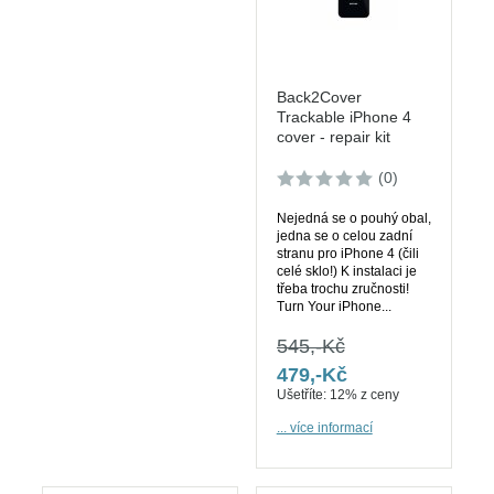
Back2Cover
Trackable iPhone 4
cover - repair kit
(0)
Nejedná se o pouhý obal,
jedna se o celou zadní
stranu pro iPhone 4 (čili
celé sklo!) K instalaci je
třeba trochu zručnosti!
Turn Your iPhone...
545,-Kč
479,-Kč
Ušetříte: 12% z ceny
... více informací