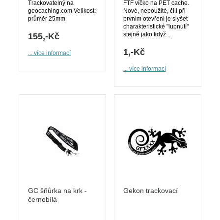
Trackovatelný na
FTF víčko na PET cache.
geocaching.com Velikost:
Nové, nepoužité, čili při
průměr 25mm
prvním otevření je slyšet
charakteristické "lupnutí"
stejně jako když...
155,-Kč
1,-Kč
... více informací
... více informací
GC šňůrka na krk -
Gekon trackovací
černobílá