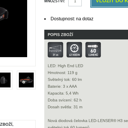
MNOŽSTVÍ:
Dostupnost: na dotaz
POPIS ZBOŽÍ
LED: High End LED
Hmotnost: 119 g
Světelný tok: 60 lm
Baterie: 3 x AAA
Kapacita: 5,4 Wh
Doba svícení: 62 h
Dosah světla: 31 m
Nová diodová čelovka LED-LENSER® H3 se t
 ZBOŽÍ,
světelný tok 60 lumenů.