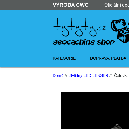
VÝROBA CWG
Oficiální ge
KATEGORIE
DOPRAVA, PLATBA
Domů
//
Svítilny LED LENSER
//
Čelovka