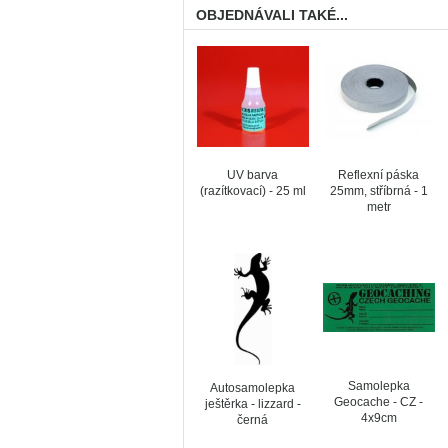
OBJEDNÁVALI TAKÉ...
UV barva
Reflexní páska
(razítkovací) - 25 ml
25mm, stříbrná - 1
metr
Samolepka
Autosamolepka
Geocache - CZ -
ještěrka - lizzard -
4x9cm
černá