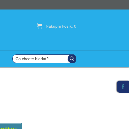

Nákupní košík:
0