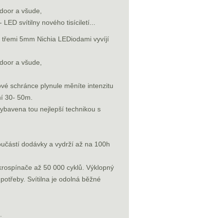
tdoor a všude,
D svítilny nového tisíciletí...
řemi 5mm Nichia LEDiodami vyvíjí
tdoor a všude,
é schránce plynule měníte intenzitu
ní 30- 50m.
ybavena tou nejlepší technikou s
součástí dodávky a vydrží až na 100h
krospínače až 50 000 cyklů. Výklopný
 potřeby. Svítilna je odolná běžné
.