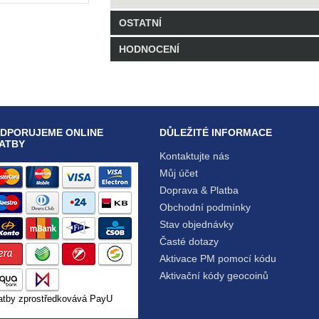
OSTATNÍ
HODNOCENÍ
Kód: LLH3
0 Balení skladem
Buďte první, kdo hodnocení napíše!
Napsat
DPORUJEME ONLINE
DŮLEŽITÉ INFORMACE
ATBY
Kontaktujte nás
Můj účet
Doprava & Platba
Obchodní podmínky
Stav objednávky
Časté dotazy
Aktivace PM pomocí kódu
Aktivační kódy geocoinů
atby zprostředkovává PayU