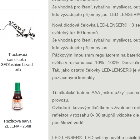
Je vhodná pro čtení, rybařinu, myslivost, ou
kde vyžadujete příjemný jas. LED LENSER®- LE
Nová diodová čelovka LED-LENSER® H3 se t
světelný tok 60 lumenů.
Je vhodná pro čtení, rybařinu, myslivost, ou
kde vyžadujete příjemný jas.
Trackovací
Páčkovým impulsním regulátorem na bateriov
samolepka -
světla v rozsahu cca. 10% - 100%. Dosvit či
GEOfashion Lizard -
bílá
Tak, jako ostatní čelovky LED-LENSER® je v
pozlacenými kontakty.
Tři alkalické baterie AAA „mikrotužky“ jsou 
provozu.
Ovládání- kovovým tlačítkem s životností mi
reflektor v rozsahu 0- 90 stupňů vklopíte dle
Razítková barva
postřikové vodě.
ZELENÁ - 25ml
LED LENSER®- LED svítilny nového tisíciletí