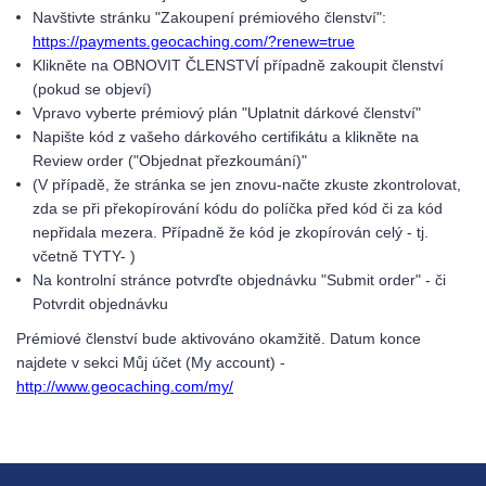
Navštivte stránku "Zakoupení prémiového členství":
https://payments.geocaching.com/?renew=true
Klikněte na OBNOVIT ČLENSTVÍ případně zakoupit členství
(pokud se objeví)
Vpravo vyberte prémiový plán "Uplatnit dárkové členství"
Napište kód z vašeho dárkového certifikátu a klikněte na
Review order ("Objednat přezkoumání)"
(V případě, že stránka se jen znovu-načte zkuste zkontrolovat,
zda se při překopírování kódu do políčka před kód či za kód
nepřidala mezera. Případně že kód je zkopírován celý - tj.
včetně TYTY- )
Na kontrolní stránce potvrďte objednávku "Submit order" - či
Potvrdit objednávku
Prémiové členství bude aktivováno okamžitě. Datum konce
najdete v sekci Můj účet (My account) -
http://www.geocaching.com/my/