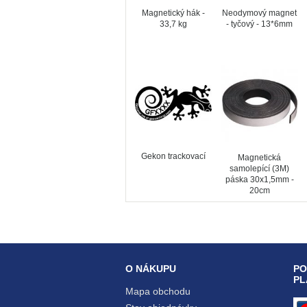
Magnetický hák -
Neodymový magnet
33,7 kg
- tyčový - 13*6mm
Gekon trackovací
Magnetická
samolepící (3M)
páska 30x1,5mm -
20cm
O NÁKUPU
PO
PL
Mapa obchodu