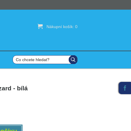

Nákupní košík:
0
ard - bílá