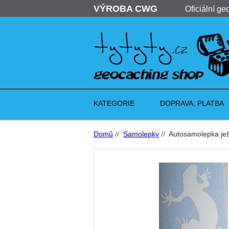
VÝROBA CWG
Oficiální ge
KATEGORIE
DOPRAVA, PLATBA
Domů
//
Samolepky
//
Autosamolepka ještě