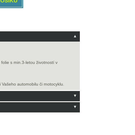
olie s min.3-letou životností v
i Vašeho automobilu či motocyklu.
 hodnocení