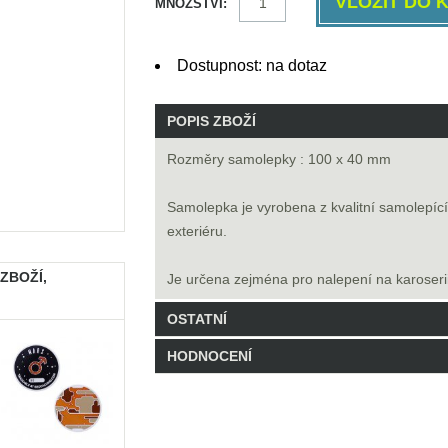
MNOŽSTVÍ:
Dostupnost: na dotaz
POPIS ZBOŽÍ
Rozměry samolepky : 100 x 40 mm
Samolepka je vyrobena z kvalitní samolepící f
exteriéru.
 ZBOŽÍ,
Je určena zejména pro nalepení na karoseri
OSTATNÍ
HODNOCENÍ
Kód: SAMLIZBI
-12 Balení skladem
Buďte první, kdo hodnocení napíše!
Napsat