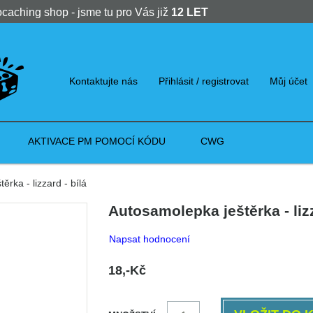
ocaching shop - jsme tu pro Vás již
12 LET
Kontaktujte nás
Přihlásit / registrovat
Můj účet
AKTIVACE PM POMOCÍ KÓDU
CWG
rka - lizzard - bílá
Autosamolepka ještěrka - lizz
Napsat hodnocení
18,-Kč