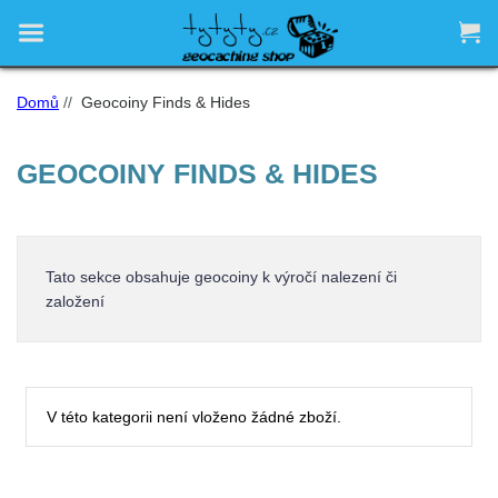


Domů
//
Geocoiny Finds & Hides
GEOCOINY FINDS & HIDES
Tato sekce obsahuje geocoiny k výročí nalezení či
založení
V této kategorii není vloženo žádné zboží.