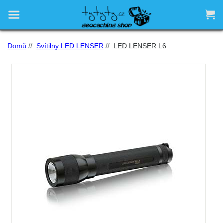


Domů
//
Svítilny LED LENSER
//
LED LENSER L6