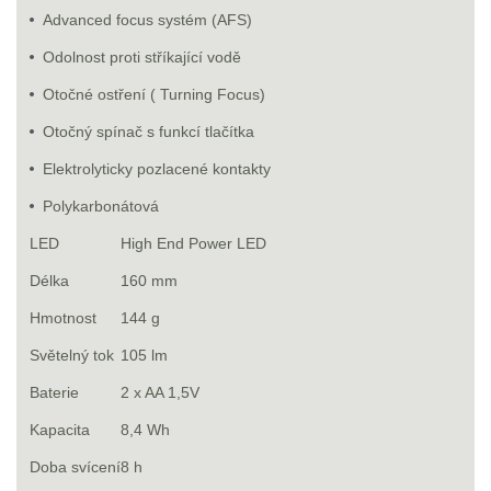
Advanced focus systém (AFS)
Odolnost proti stříkající vodě
Otočné ostření ( Turning Focus)
Otočný spínač s funkcí tlačítka
Elektrolyticky pozlacené kontakty
Polykarbonátová
LED
High End Power LED
Délka
160 mm
Hmotnost
144 g
Světelný tok
105 lm
Baterie
2 x AA 1,5V
Kapacita
8,4 Wh
Doba svícení
8 h