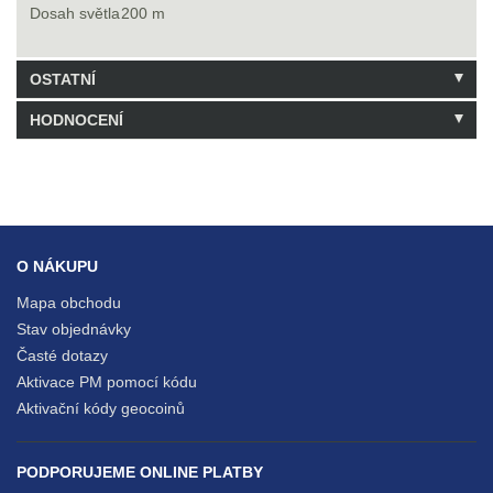
Dosah světla
200 m
OSTATNÍ
HODNOCENÍ
Kód: LLL6
1 Balení skladem
Buďte první, kdo hodnocení napíše!
Napsat hodnocení
O NÁKUPU
Mapa obchodu
Stav objednávky
Časté dotazy
Aktivace PM pomocí kódu
Aktivační kódy geocoinů
PODPORUJEME ONLINE PLATBY