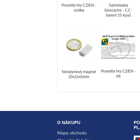
Pravidla hry CZ/EN -
Samolepka
vizitka
Geocache - CZ -
balení 25 kusů
Pravidla hry CZ/EN -
Neodymový magnet
A6
20x10x5mm
O NÁKUPU
PO
PL
Mapa obchodu