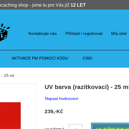
ocaching shop - jsme tu pro Vás již
12 LET
Kontaktujte nás
Přihlásit / registrovat
Můj účet
AKTIVACE PM POMOCÍ KÓDU
CWG
 - 25 ml
UV barva (razítkovací) - 25 m
Napsat hodnocení
239,-Kč