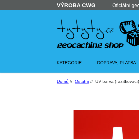
VÝROBA CWG
Oficiální ge
KATEGORIE
DOPRAVA, PLATBA
Domů
//
Ostatní
//
UV barva (razítkovací)