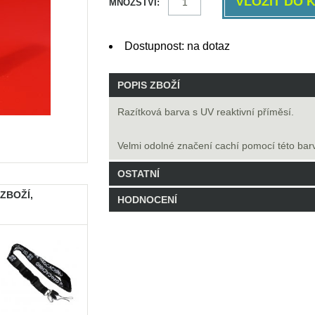
MNOŽSTVÍ:
Dostupnost: na dotaz
POPIS ZBOŽÍ
Razítková barva s UV reaktivní příměsí.
Velmi odolné značení cachí pomocí této bar
OSTATNÍ
 ZBOŽÍ,
HODNOCENÍ
Kód: UVBARVA
0 Balení skladem
Buďte první, kdo hodnocení napíše!
Napsat