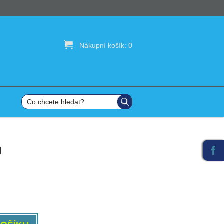

Nákupní košík:
0
l