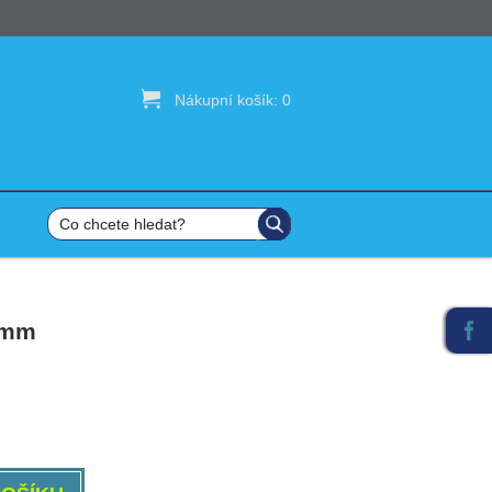

Nákupní košík:
0
8mm