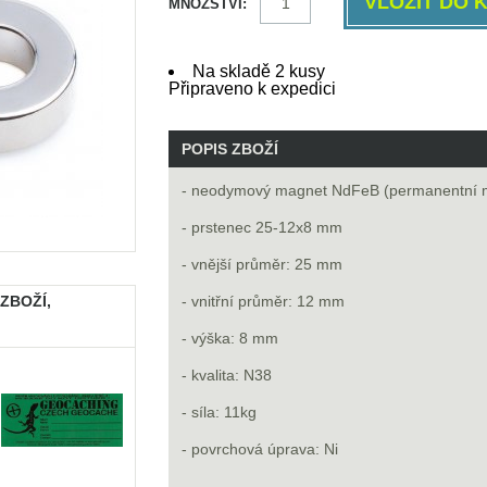
MNOŽSTVÍ:
Na skladě 2 kusy
Připraveno k expedici
POPIS ZBOŽÍ
- neodymový magnet NdFeB (permanentní 
- prstenec 25-12x8 mm
- vnější průměr: 25 mm
 ZBOŽÍ,
- vnitřní průměr: 12 mm
- výška: 8 mm
- kvalita: N38
- síla: 11kg
- povrchová úprava: Ni