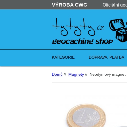
VÝROBA CWG
Oficiální ge
KATEGORIE
DOPRAVA, PLATBA
Domů
//
Magnety
//
Neodymový magnet