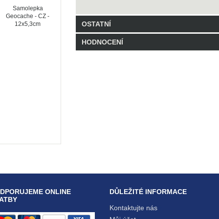
Samolepka
Geocache - CZ -
OSTATNÍ
12x5,3cm
HODNOCENÍ
Kód: UGKT251208N
2 Balení skladem
Buďte první, kdo hodnocení napíše!
Napsat
DPORUJEME ONLINE
DŮLEŽITÉ INFORMACE
ATBY
Kontaktujte nás