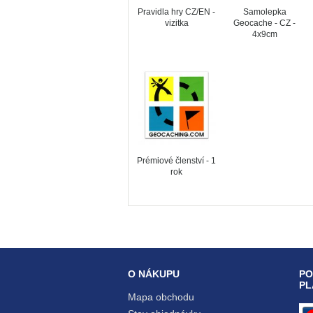
Pravidla hry CZ/EN -
Samolepka
vizitka
Geocache - CZ -
4x9cm
Prémiové členství - 1
rok
O NÁKUPU
PO
PL
Mapa obchodu