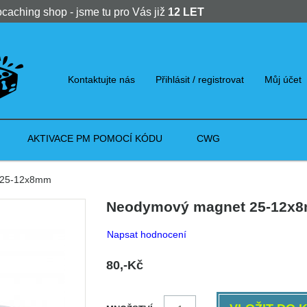
ocaching shop - jsme tu pro Vás již
12 LET
Kontaktujte nás
Přihlásit / registrovat
Můj účet
AKTIVACE PM POMOCÍ KÓDU
CWG
 25-12x8mm
Neodymový magnet 25-12x
Napsat hodnocení
80,-Kč