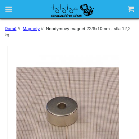


Domů
//
Magnety
//
Neodymový magnet 22/6x10mm - síla 12,2
kg