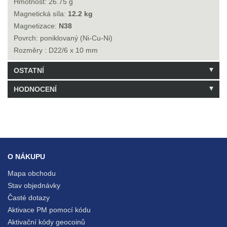
Hmotnost: 26.75 g
Magnetická síla:
12.2 kg
Magnetizace:
N38
Povrch: poniklovaný (Ni-Cu-Ni)
Rozměry : D22/6 x 10 mm
OSTATNÍ
HODNOCENÍ
Kód: UGKR220610N
2 Balení skladem
Buďte první, kdo hodnocení napíše!
Napsat hodnocení
O NÁKUPU
Mapa obchodu
Stav objednávky
Časté dotazy
Aktivace PM pomocí kódu
Aktivační kódy geocoinů