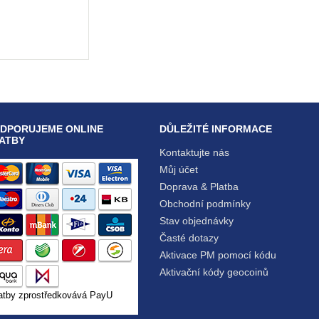
DPORUJEME ONLINE
DŮLEŽITÉ INFORMACE
ATBY
Kontaktujte nás
Můj účet
Doprava & Platba
Obchodní podmínky
Stav objednávky
Časté dotazy
Aktivace PM pomocí kódu
Aktivační kódy geocoinů
atby zprostředkovává PayU