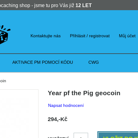
ocaching shop - jsme tu pro Vás již
12 LET
Kontaktujte nás
Přihlásit / registrovat
Můj účet
AKTIVACE PM POMOCÍ KÓDU
CWG
oin
Year pf the Pig geocoin
Napsat hodnocení
294,-Kč