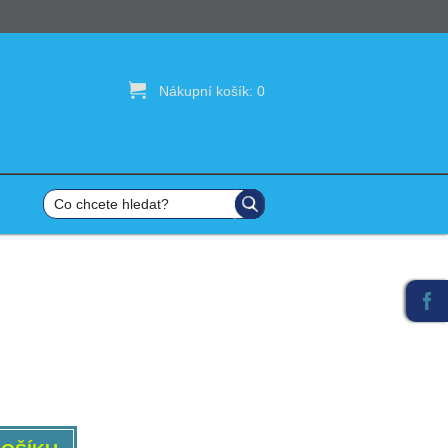

Nákupní košík:
0