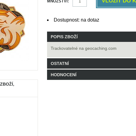
MNOŽSTVÍ:
Dostupnost: na dotaz
POPIS ZBOŽÍ
Trackovatelné na geocaching.com
OSTATNÍ
HODNOCENÍ
Kód: GCYEARPIG
 ZBOŽÍ,
0 Balení skladem
Buďte první, kdo hodnocení napíše!
Napsat