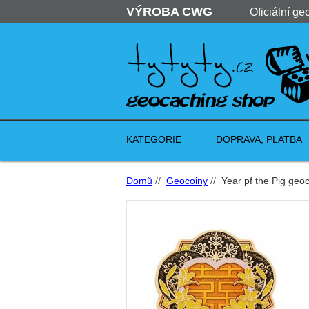
VÝROBA CWG
Oficiální ge
KATEGORIE
DOPRAVA, PLATBA
Domů
//
Geocoiny
//
Year pf the Pig geoc