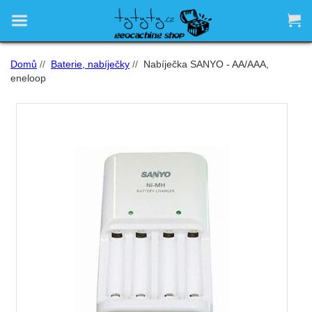


Domů
//
Baterie, nabíječky
//
Nabíječka SANYO - AA/AAA,
eneloop