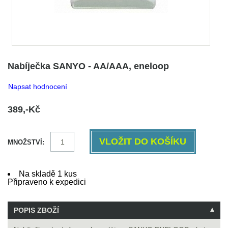
Nabíječka SANYO - AA/AAA, eneloop
Napsat hodnocení
389,-Kč
MNOŽSTVÍ:
Na skladě 1 kus
Připraveno k expedici
POPIS ZBOŽÍ