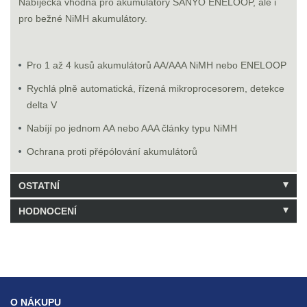
Nabíječka vhodná pro akumulátory SANYO ENELOOP, ale i
pro bežné NiMH akumulátory.
Pro 1 až 4 kusů akumulátorů AA/AAA NiMH nebo ENELOOP
Rychlá plně automatická, řízená mikroprocesorem, detekce
delta V
Nabíjí po jednom AA nebo AAA články typu NiMH
Ochrana proti přépólování akumulátorů
OSTATNÍ
HODNOCENÍ
Kód: SANYMQNO4
1 Balení skladem
Buďte první, kdo hodnocení napíše!
Napsat hodnocení
O NÁKUPU